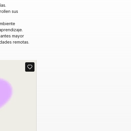
as.
rollen sus
ambiente
aprendizaje.
diantes mayor
idades remotas.