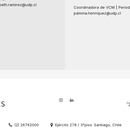
abeth.ramirez@udp.cl
Coordinadora de VCM | Period
paloma.henriquez@udp.cl
(2) 26762000
Ejército 278 / 3°piso. Santiago, Chile