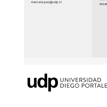
marcela.paz@udp.cl
eliz