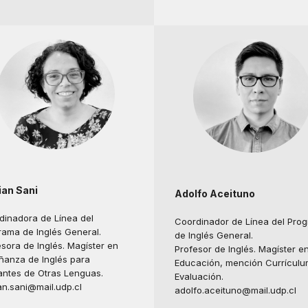
ian Sani
Adolfo Aceituno
dinadora de Línea del
Coordinador de Línea del Pro
rama de Inglés General.
de Inglés General.
sora de Inglés. Magíster en
Profesor de Inglés. Magíster e
ñanza de Inglés para
Educación, mención Currículu
antes de Otras Lenguas.
Evaluación.
an.sani@mail.udp.cl
adolfo.aceituno@mail.udp.cl