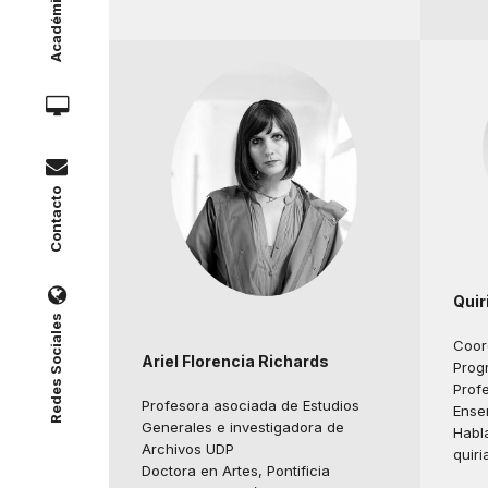
Académicos
Contacto
Quir
Redes Sociales
Coor
Ariel Florencia Richards
Prog
Profe
Profesora asociada de Estudios
Ense
Generales e investigadora de
Habl
Archivos UDP
quiri
Doctora en Artes, Pontificia