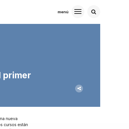
l primer
una nueva
s cursos están