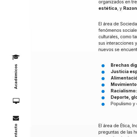
organizados en tre
estética
, y
Razona
El área de Socied
fenómenos sociales,
culturales, como t
sus interacciones y
nuevos se encuent
Brechas digi
Académicos
Justicia esp
Alimentación
Movimientos
Racialismo:
Deporte, glo
Populismo y 
Contacto
El área de Ética, I
preguntas de las hu