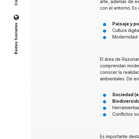
arte, además de ex
con el entorno. Es
Paisaje y p
Redes Sociales
Cultura digit
Modernidad y
El área de Razonam
comprendan modelos
conocer la realidad
ambientales. De es
Sociedad (es
Biodiversid
Herramientas
Conflictos so
Es importante dest