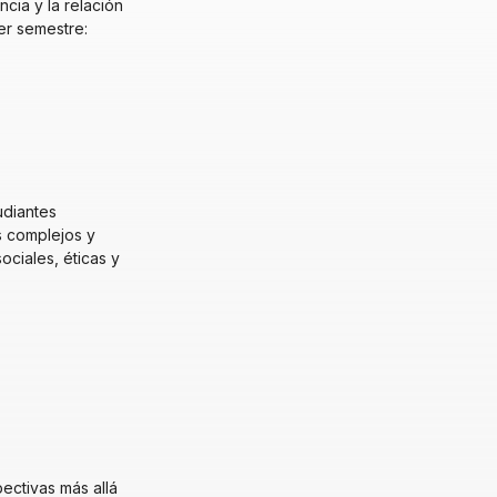
cia y la relación
er semestre:
udiantes
s complejos y
ociales, éticas y
ectivas más allá