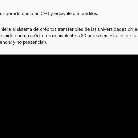
nsiderado como un CFG y equivale a 5 créditos.
iere al sistema de créditos transferibles de las universidades chil
finido que un crédito es equivalente a 30 horas semestrales de trab
encial y no presencial).