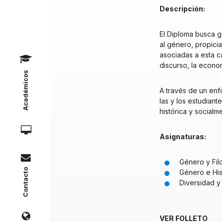
Descripción:
El Diploma busca g
al género, propici
asociadas a esta ca
discurso, la economí
Académicos
A través de un enf
las y los estudian
histórica y socialm
Asignaturas:
Género y Filo
Contacto
Género e Hist
Diversidad y
VER FOLLETO